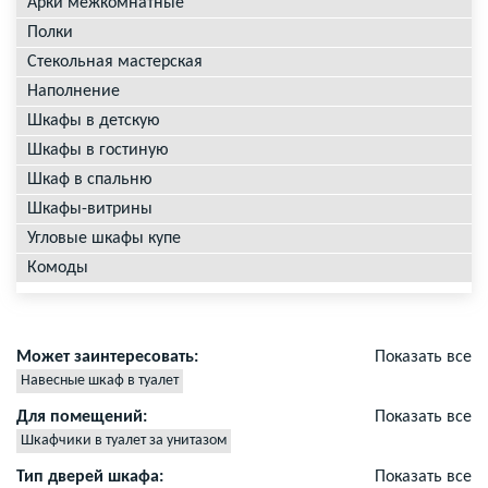
Арки межкомнатные
Полки
Стекольная мастерская
Наполнение
Шкафы в детскую
Шкафы в гостиную
Шкаф в спальню
Шкафы-витрины
Угловые шкафы купе
Комоды
Может заинтересовать:
Показать все
Навесные шкаф в туалет
Дверцы для шкафа в туалете
Для помещений:
Показать все
Двери для шкафа в туалете
Шкафчики в туалет за унитазом
Сантехнические шкафы в туалет
Тип дверей шкафа:
Показать все