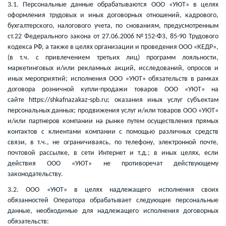
3.1. Персональные данные обрабатываются ООО «УЮТ» в целях
оформления трудовых и иных договорных отношений, кадрового,
бухгалтерского, налогового учета, по снованиям, предусмотренным
ст.22 Федерального закона от 27.06.2006 №152-ФЗ, 85-90 Трудового
кодекса РФ, а также в целях организации и проведения ООО «КЕДР»,
(в т.ч. с привлечением третьих лиц) программ лояльности,
маркетинговых и/или рекламных акций, исследований, опросов и
иных мероприятий; исполнения ООО «УЮТ» обязательств в рамках
договора розничной купли-продажи товаров ООО «УЮТ» на
сайте https://shkafnazakaz-spb.ru; оказания иных услуг субъектам
персональных данных; продвижения услуг и/или товаров ООО «УЮТ»
и/или партнеров компании на рынке путем осуществления прямых
контактов с клиентами компании с помощью различных средств
связи, в т.ч., не ограничиваясь, по телефону, электронной почте,
почтовой рассылке, в сети Интернет и т.д.; в иных целях, если
действия ООО «УЮТ» не противоречат действующему
законодательству.
3.2. ООО «УЮТ» в целях надлежащего исполнения своих
обязанностей Оператора обрабатывает следующие персональные
данные, необходимые для надлежащего исполнения договорных
обязательств: