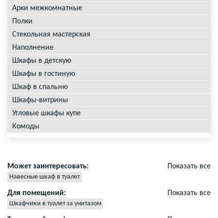
Арки межкомнатные
Полки
Стекольная мастерская
Наполнение
Шкафы в детскую
Шкафы в гостиную
Шкаф в спальню
Шкафы-витрины
Угловые шкафы купе
Комоды
Может заинтересовать:
Показать все
Навесные шкаф в туалет
Дверцы для шкафа в туалете
Для помещений:
Показать все
Двери для шкафа в туалете
Шкафчики в туалет за унитазом
Сантехнические шкафы в туалет