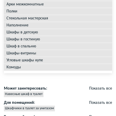
Арки межкомнатные
Полки
Стекольная мастерская
Наполнение
Шкафы в детскую
Шкафы в гостиную
Шкаф в спальню
Шкафы-витрины
Угловые шкафы купе
Комоды
Может заинтересовать:
Показать все
Навесные шкаф в туалет
Дверцы для шкафа в туалете
Для помещений:
Показать все
Двери для шкафа в туалете
Шкафчики в туалет за унитазом
Сантехнические шкафы в туалет