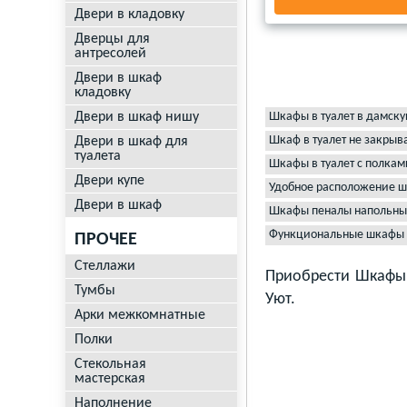
Двери в кладовку
Дверцы для
антресолей
Двери в шкаф
кладовку
Двери в шкаф нишу
Шкафы в туалет в дамску
Шкаф в туалет не закры
Двери в шкаф для
туалета
Шкафы в туалет с полкам
Двери купе
Удобное расположение шк
Двери в шкаф
Шкафы пеналы напольные
Функциональные шкафы в
ПРОЧЕЕ
Стеллажи
Приобрести Шкафы 
Тумбы
Уют.
Арки межкомнатные
Полки
Стекольная
мастерская
Наполнение