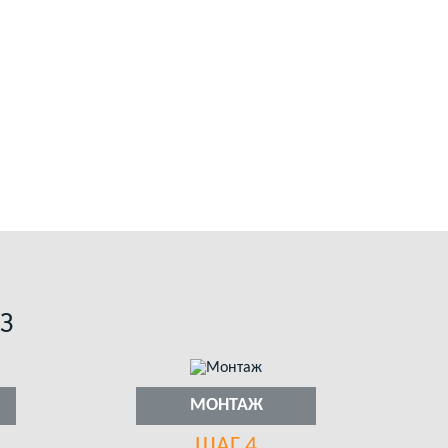
З
МОНТАЖ
ШАГ 4