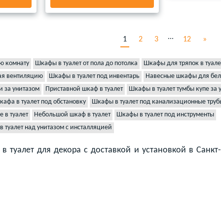
...
1
2
3
12
»
ю комнату
Шкафы в туалет от пола до потолка
Шкафы для тряпок в туале
вая вентиляцию
Шкафы в туалет под инвентарь
Навесные шкафы для бель
и за унитазом
Приставной шкаф в туалет
Шкафы в туалет тумбы купе за 
афа в туалет под обстановку
Шкафы в туалет под канализационные труб
 в туалет
Небольшой шкаф в туалет
Шкафы в туалет под инструменты
 туалет над унитазом с инсталляцией
в туалет для декора с доставкой и установкой в Санкт