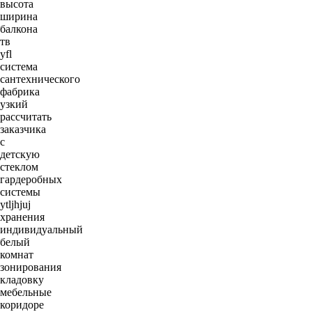
высота
ширина
балкона
тв
yfl
система
сантехнического
фабрика
узкий
рассчитать
заказчика
c
детскую
стеклом
гардеробных
системы
ytljhjuj
хранения
индивидуальный
белый
комнат
зонирования
кладовку
мебельные
коридоре