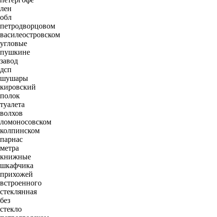
лен
обл
петродворцовом
василеостровском
угловые
пушкине
завод
дсп
шушары
кировский
полок
туалета
волхов
ломоносовском
колпинском
парнас
метра
книжные
шкафчика
прихожей
встроенного
стеклянная
без
стекло