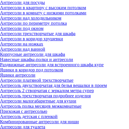
Антресоли для посуды
Антресоли в квартиру с высоким потолком
Антресоли в комнату с низкими потолками
Антресоли над холодильником
Антресоли по периметру потолка
Антресоли под окном
Антресоли трехстворчатые для шкафа
Антресоли в коридор хрущевки
Антресоли на ножках
Антресоли над ванной
Корпусные антресоли для шкафа
Навесные шкафы-полки и антресоли
Раздвижные антресоли для встроенного шкафа купе
Ящики в коридор под потолком
Ящики антресоли
Антресоли платяной трехстворчатые
Антресоль двухстворчатая для белья вешалки в проем
Антресоль 2 створчатая c зеркалом метра супер
Антресоль трехстворчатая подробнее изделия
Антресоли малогабаритные для кухни
Антресоль полка месяцев межкомнатные
Прихожая с антресолью
Антресоль детская с пленкой
Комбинированные антресоли для ниши
Антресоли для туалета