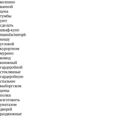
колпино
ванной
цена
тумбы
уют
сделать
шкаф-купе
manufacturespb
нишу
угловой
курортном
мурино
комод
книжный
гардеробной
стеклянные
гардеробную
спальню
выборгском
цены
полки
изготовить
унитазом
дверей
раздвижные