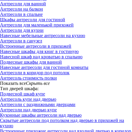
Антресоли для ванной
Антресоли на балкон
Антресоли в спальне
Шкафы антресоли для гостиной
Антресоли для маленькой прихожей
Антресоли для кухни
Навесные мебельные антресоли на кухню
Антресоли в санузел
Встроенные антресоли в прихожей
Навесные шкафы для книг в гостиную
Навесной шкаф над кроватью в спальню
Подвесные шкафы для ванной
Навесные антресоли для гостиной комнаты
Антресоли в коридор под потолок
Антресоль стоимость полки
Показать все
Скрыть все
Тип дверей шкафа:
Подвесной шкаф купе
Антресоль купе над дверью
Антресоли с раздвижными дверцами
Антресоли над дверью купе
Кухонные шкафы антресоли над дверью
Скрытые антресоли под потолком над дверью в прихожей на
кухню
Встроенные прихожие антресоли над входной дверью в коридор