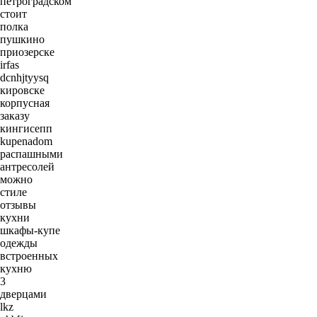
петроградском
стоит
полка
пушкино
приозерске
irfas
dcnhjtyysq
кировске
корпусная
заказу
кингисепп
kupenadom
распашными
антресолей
можно
стиле
отзывы
кухни
шкафы-купе
одежды
встроенных
кухню
3
дверцами
lkz