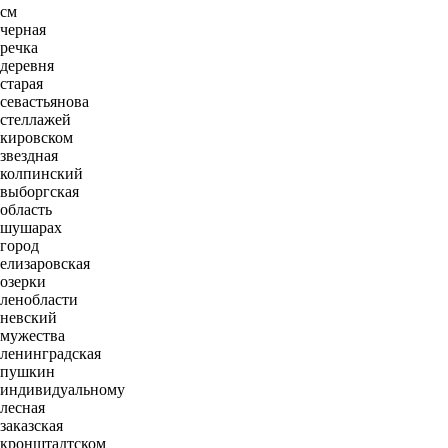
см
черная
речка
деревня
старая
севастьянова
стеллажей
кировском
звездная
колпинский
выборгская
область
шушарах
город
елизаровская
озерки
ленобласти
невский
мужества
ленинградская
пушкин
индивидуальному
лесная
заказская
кронштадтском