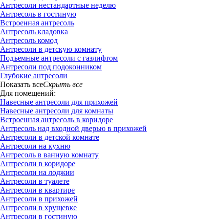
Антресоли нестандартные неделю
Антресоль в гостиную
Встроенная антресоль
Антресоль кладовка
Антресоль комод
Антресоли в детскую комнату
Подъемные антресоли с газлифтом
Антресоли под подоконником
Глубокие антресоли
Показать все
Скрыть все
Для помещений:
Навесные антресоли для прихожей
Навесные антресоли для комнаты
Встроенная антресоль в коридоре
Антресоль над входной дверью в прихожей
Антресоли в детской комнате
Антресоли на кухню
Антресоль в ванную комнату
Антресоли в коридоре
Антресоли на лоджии
Антресоли в туалете
Антресоли в квартире
Антресоли в прихожей
Антресоли в хрущевке
Антресоли в гостиную