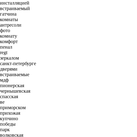
инсталляцией
встраиваемый
гатчина
комнаты
антресоли
фото
комнату
комфорт
пенал
regt
зеркалом
санкт-петербурге
дверями
встраиваемые
мдф
пионерская
чернышевская
спасская
ве
приморском
прихожая
купчино
победы
парк
волковская