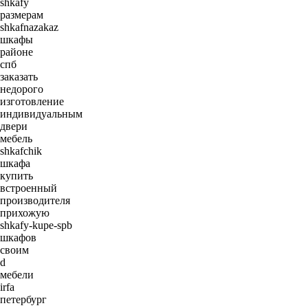
shkafy
размерам
shkafnazakaz
шкафы
районе
спб
заказать
недорого
изготовление
индивидуальным
двери
мебель
shkafchik
шкафа
купить
встроенный
производителя
прихожую
shkafy-kupe-spb
шкафов
своим
d
мебели
irfa
петербург