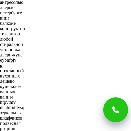
антресолью
дверью
петербурге
книг
балконе
конструктор
телевизор
любой
стиральной
установка
двери-купе
eybnfpjv
gj
стеклянный
кухонных
дешево
купенадом
ванных
ванны
hfpvthfv
dcnhfbdftvsq
зеркальная
шкафчиков
подвесная
pfrfpfnm