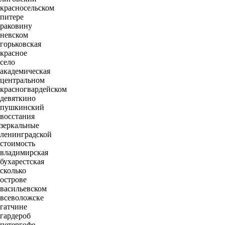
красносельском
питере
раковину
невском
горьковская
красное
село
академическая
центральном
красногвардейском
девяткино
пушкинский
восстания
зеркальные
ленинградской
стоимость
владимирская
бухарестская
сколько
острове
васильевском
всеволожске
гатчине
гардероб
петергофе