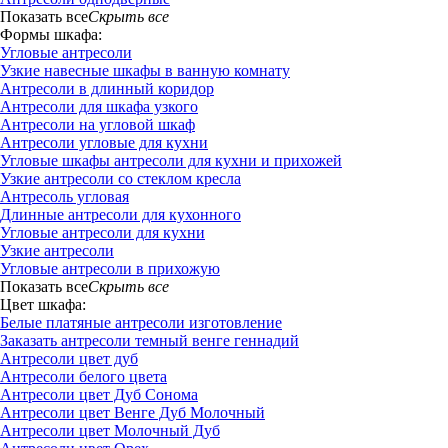
Показать все
Скрыть все
Формы шкафа:
Угловые антресоли
Узкие навесные шкафы в ванную комнату
Антресоли в длинный коридор
Антресоли для шкафа узкого
Антресоли на угловой шкаф
Антресоли угловые для кухни
Угловые шкафы антресоли для кухни и прихожей
Узкие антресоли со стеклом кресла
Антресоль угловая
Длинные антресоли для кухонного
Угловые антресоли для кухни
Узкие антресоли
Угловые антресоли в прихожую
Показать все
Скрыть все
Цвет шкафа:
Белые платяные антресоли изготовление
Заказать антресоли темный венге геннадий
Антресоли цвет дуб
Антресоли белого цвета
Антресоли цвет Дуб Сонома
Антресоли цвет Венге Дуб Молочный
Антресоли цвет Молочный Дуб