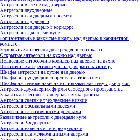
Антресоли в кухне над дверью
Антресоли двухдверные
Антресоли над дверным проемом
Антресоли над дверью
Антресоли над дверью в коридоре
Антресоли с дверцами купе
Горизонтальные закрытые шкафы над дверью в кабинетной
комнате
Зеркальные антресоли для трехдверного шкафа
Открытые антресоли на кухню над дверью
Подвесные антресоли в коридор над дверью на кухне
Потолочные антресоли купе над дверью в квартиру
Шкафы антресоли на кухне над дверью
Шкафы вокруг дверного проема с антресолями
Шкафы настенные навесные с полками на стену с дверцами
Антресоль двухдверная фирмы свободного пространства
Заказать антресоли 2 х дверная стяжка работы
Антресоли светлые трехдверные низкие
Антресоли с зеркальными дверями
Антресоли со стеклянными дверцами
Раздвижные антресоли с дверцами купе
Антресоли 3-х дверные
Антресоли навесные четырехдверные
Антресоли над межкомнатными дверями
Антресоли однодверные