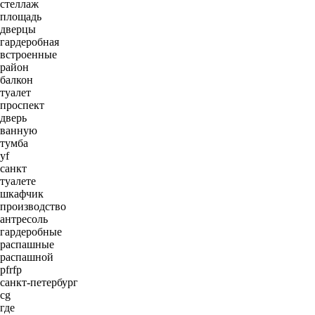
стеллаж
площадь
дверцы
гардеробная
встроенные
район
балкон
туалет
проспект
дверь
ванную
тумба
yf
санкт
туалете
шкафчик
производство
антресоль
гардеробные
распашные
распашной
pfrfp
санкт-петербург
cg
где