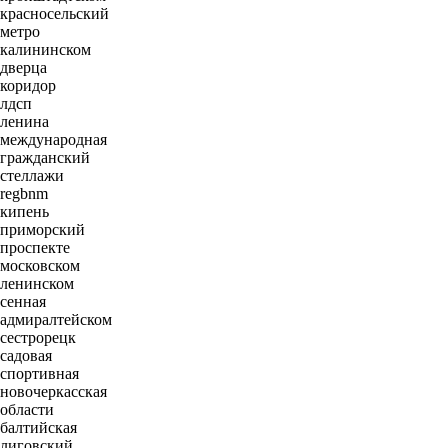
красносельский
метро
калининском
дверца
коридор
лдсп
ленина
международная
гражданский
стеллажи
regbnm
кипень
приморский
проспекте
московском
ленинском
сенная
адмиралтейском
сестрорецк
садовая
спортивная
новочеркасская
области
балтийская
лиговский