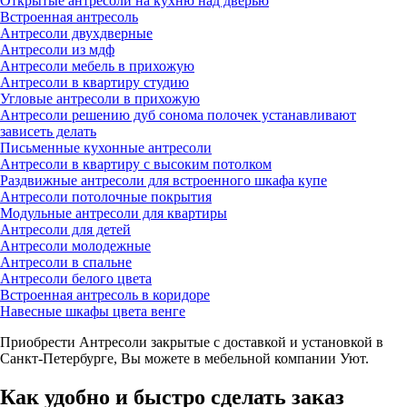
Открытые антресоли на кухню над дверью
Встроенная антресоль
Антресоли двухдверные
Антресоли из мдф
Антресоли мебель в прихожую
Антресоли в квартиру студию
Угловые антресоли в прихожую
Антресоли решению дуб сонома полочек устанавливают
зависеть делать
Письменные кухонные антресоли
Антресоли в квартиру с высоким потолком
Раздвижные антресоли для встроенного шкафа купе
Антресоли потолочные покрытия
Модульные антресоли для квартиры
Антресоли для детей
Антресоли молодежные
Антресоли в спальне
Антресоли белого цвета
Встроенная антресоль в коридоре
Навесные шкафы цвета венге
Приобрести Антресоли закрытые с доставкой и установкой в
Санкт-Петербурге, Вы можете в мебельной компании Уют.
Как удобно и быстро сделать заказ