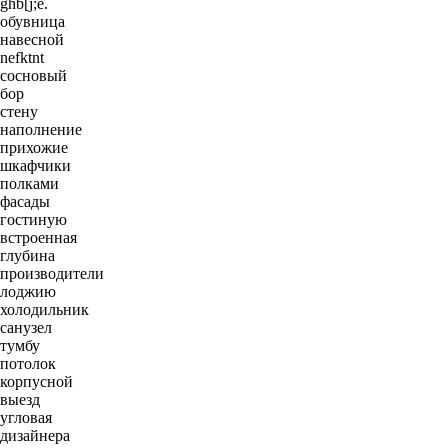
ghb[j;e.
обувница
навесной
nefktnt
сосновый
бор
стену
наполнение
прихожие
шкафчики
полками
фасады
гостиную
встроенная
глубина
производители
лоджию
холодильник
санузел
тумбу
потолок
корпусной
выезд
угловая
дизайнера