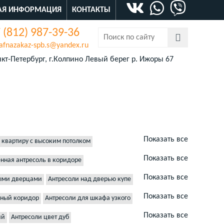
АЯ ИНФОРМАЦИЯ
КОНТАКТЫ
 (812) 987-39-36
afnazakaz-spb.s@yandex.ru
кт-Петербург, г.Колпино Левый берег р. Ижоры 67
Показать все
 квартиру с высоким потолком
ру потолка
Антресоли под окном
Показать все
енная антресоль в коридоре
ресоли над ванной
нтресоль в ванную комнату
Показать все
ыми дверцами
Антресоли над дверью купе
 встроенного шкафа купе
соли в прихожей
Антресоли в хрущевке
 на кухню
ь двухстворчатая для белья вешалки в проем
Показать все
нный коридор
Антресоли для шкафа узкого
антресоли для гостиной
Антресоли двухдверные
тресоли малогабаритные для кухни
 прихожей
хню
Антресоли в санузел
Показать все
ий
Антресоли цвет дуб
ресоли с дверцами купе
Комбинированные антресоли для ниши