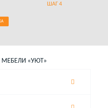
ШАГ 4
КА
 МЕБЕЛИ «УЮТ»