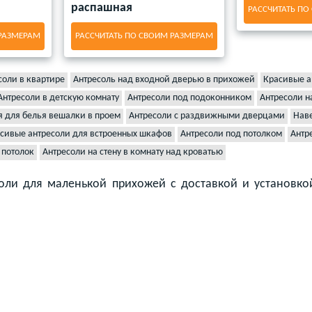
распашная
РАССЧИТАТЬ ПО
 РАЗМЕРАМ
РАССЧИТАТЬ ПО СВОИМ РАЗМЕРАМ
соли в квартире
Антресоль над входной дверью в прихожей
Красивые а
Антресоли в детскую комнату
Антресоли под подоконником
Антресоли н
я для белья вешалки в проем
Антресоли с раздвижными дверцами
Нав
сивые антресоли для встроенных шкафов
Антресоли под потолком
Антр
 потолок
Антресоли на стену в комнату над кроватью
оли для маленькой прихожей с доставкой и установко