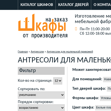
КАТАЛОГ ШКАФОВ
КАТАЛОГ ДВЕРЕЙ
О КОМПА
Изготовление ме
мебельной фабр
Пн-Пт 11:00-20:00
Сб 12:00-18:00 вы
Главная
»
Антресоли
»
Антресоли для маленькой прихожей
АНТРЕСОЛИ ДЛЯ МАЛЕНЬ
Фильтр
Может заинтересоват
Антресоли в комнату с н
Для помещений:
Наве
Кол-во на странице:
Антресоли трехстворчат
Антресоль над входной 
Тип дверей шкафа:
П
Сортировать по:
Корпусные антресоли дл
Антресоли в коридоре
А
Кухонные шкафы антресо
Ящики в коридор под по
Формы шкафа:
Угловы
Антресоли в гостиную
А
Встроенные прихожие ан
Порядок сортировки:
Антресоль 2 створчатая c
Антресоли на угловой шк
Антресоли для маленько
Цвет шкафа:
Белые пла
Антресоли над дверным 
Антресоль полка месяце