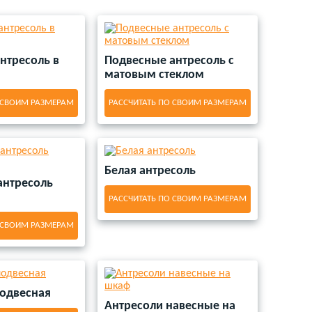
е антресоли для кухни
Узкие антресоли
ватью в спальню
соли цвет Молочный Дуб
рехдверного шкафа
есоль
Антресоль кладовка
под потолок
Антресоль стоимость полки
од подоконником
Глубокие антресоли
 вокруг дверного проема с антресолями
нтресоль в
Подвесные антресоль с
ного пространства
матовым стеклом
и с зеркальными дверями
ерные
Антресоли навесные четырехдверные
 СВОИМ РАЗМЕРАМ
РАССЧИТАТЬ ПО СВОИМ РАЗМЕРАМ
Белая антресоль
антресоль
РАССЧИТАТЬ ПО СВОИМ РАЗМЕРАМ
 СВОИМ РАЗМЕРАМ
подвесная
Антресоли навесные на