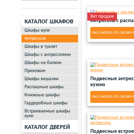
Узкие антресоли со стек
Встроенные антресоли в
Антресоли белого цвета
Горизонтальные закрыты
Антресоли для туалета
Угловые антресоли в пр
Подвесные шкафы для в
Антресоли цвет Орех
Открытые антресоли на 
Антресоль комод
Антре
Хит продаж
Потолочные антресоли ку
Антресоль с расп
КАТАЛОГ ШКАФОВ
Шкафы настенные навесн
Шкафы-купе
РАССЧИТАТЬ ПО СВОИМ
Заказать антресоли 2 х 
Антресоли
Антресоли со стеклянны
Шкафы в туалет
Антресоли над межкомн
Шкафы с антресолями
Шкафы на балкон
Прихожие
Подвесные антрес
Шкафы вешалки
кухню
Распашные шкафы
Книжные шкафы
РАССЧИТАТЬ ПО СВОИМ
Гардеробные шкафы
Встраиваемые шкафы
купе
КАТАЛОГ ДВЕРЕЙ
Подвесные встро