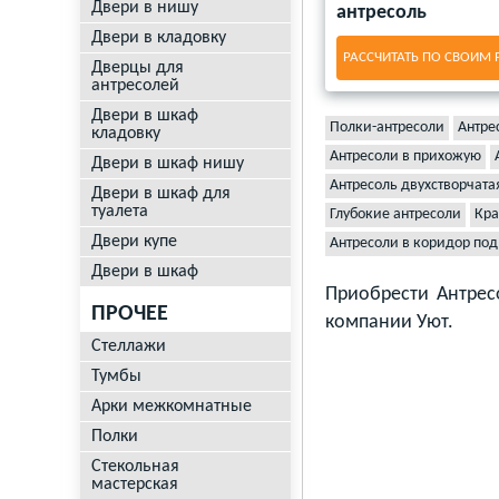
Двери в нишу
антресоль
Двери в кладовку
РАССЧИТАТЬ ПО СВОИМ
Дверцы для
антресолей
Двери в шкаф
Полки-антресоли
Антре
кладовку
Антресоли в прихожую
Двери в шкаф нишу
Антресоль двухстворчата
Двери в шкаф для
туалета
Глубокие антресоли
Кра
Двери купе
Антресоли в коридор под
Двери в шкаф
Приобрести Антрес
ПРОЧЕЕ
компании Уют.
Стеллажи
Тумбы
Арки межкомнатные
Полки
Стекольная
мастерская