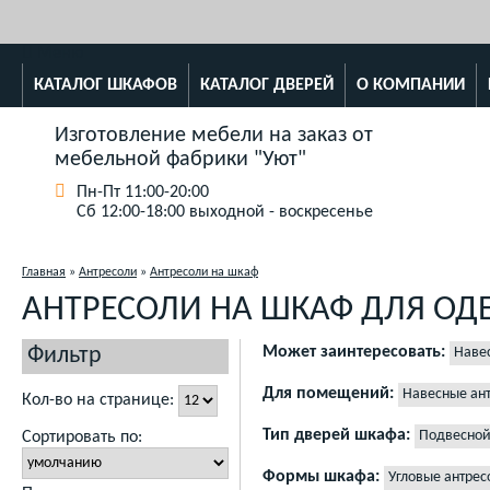
Меню
КАТАЛОГ ШКАФОВ
КАТАЛОГ ДВЕРЕЙ
О КОМПАНИИ
Изготовление мебели на заказ от
мебельной фабрики "Уют"
Пн-Пт 11:00-20:00
Сб 12:00-18:00 выходной - воскресенье
Главная
»
Антресоли
»
Антресоли на шкаф
АНТРЕСОЛИ НА ШКАФ ДЛЯ О
Фильтр
Может заинтересовать:
Наве
Антресоли в комнату с низкими п
Для помещений:
Навесные ан
Кол-во на странице:
Антресоли трехстворчатые для ш
Антресоль над входной дверью в
Тип дверей шкафа:
Подвесной
Сортировать по:
Корпусные антресоли для шкафа
Антресоли в коридоре
Антресол
Кухонные шкафы антресоли над 
Ящики в коридор под потолком
Формы шкафа:
Угловые антрес
Антресоли в гостиную
Антресоли