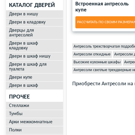
Встроенная антресоль
КАТАЛОГ ДВЕРЕЙ
купе
Двери в нишу
Двери в кладовку
РАССЧИТАТЬ ПО СВОИМ РАЗМЕРА
Дверцы для
антресолей
Двери в шкаф
Антресоль трехстворчатая подроб
кладовку
Антресоли откидные
Антресоли 
Двери в шкаф нишу
Высокие кухонные шкафы
Антре
Двери в шкаф для
туалета
Антресоли светлые трехдверные 
Двери купе
Приобрести Антресоли на 
Двери в шкаф
ПРОЧЕЕ
Стеллажи
Тумбы
Арки межкомнатные
Полки