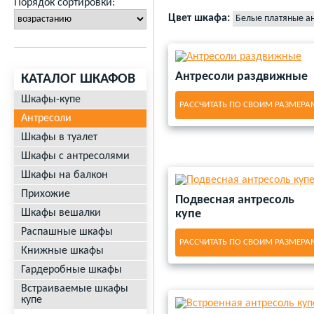
Встроенные прихожие антресоли 
Порядок сортировки:
Антресоль 2 створчатая c зеркало
Антресоли на угловой шкаф
Антр
Антресоли для маленькой прихо
Цвет шкафа:
Белые платяные а
Антресоли над дверным проемом
Антресоль полка месяцев межко
Узкие антресоли со стеклом кресл
Встроенные антресоли в прихоже
Антресоли белого цвета
Антресо
Горизонтальные закрытые шкафы 
Антресоли для туалета
Антресол
Угловые антресоли в прихожую
Подвесные шкафы для ванной
Н
Антресоли цвет Орех
Открытые антресоли на кухню на
Антресоль комод
Антресоли в д
Потолочные антресоли купе над д
Антресоли раздвижные
КАТАЛОГ ШКАФОВ
Шкафы настенные навесные с пол
Шкафы-купе
РАССЧИТАТЬ ПО СВОИМ РАЗМЕРА
Заказать антресоли 2 х дверная с
Антресоли
Антресоли со стеклянными дверц
Шкафы в туалет
Антресоли над межкомнатными 
Шкафы с антресолями
Шкафы на балкон
Прихожие
Подвесная антресоль
Шкафы вешалки
купе
Распашные шкафы
РАССЧИТАТЬ ПО СВОИМ РАЗМЕРА
Книжные шкафы
Гардеробные шкафы
Встраиваемые шкафы
купе