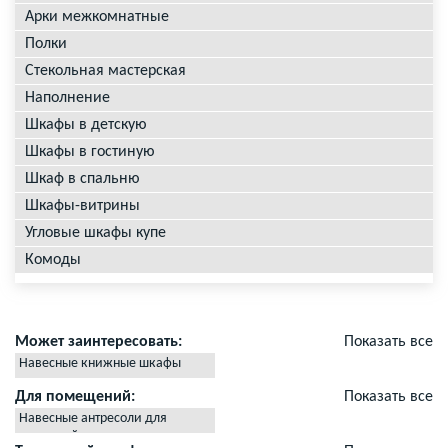
Арки межкомнатные
Полки
Стекольная мастерская
Наполнение
Шкафы в детскую
Шкафы в гостиную
Шкаф в спальню
Шкафы-витрины
Угловые шкафы купе
Комоды
Может заинтересовать:
Показать все
Навесные книжные шкафы
полки
Для помещений:
Показать все
Антресоли для посуды
Навесные антресоли для
Антресоли в квартиру с
прихожей