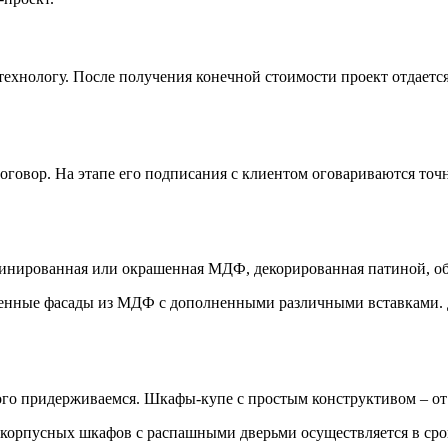
технологу. После получения конечной стоимости проект отдается
говор. На этапе его подписания с клиентом оговариваются точны
минированная или окрашенная МДФ, декорированная патиной, об
нные фасады из МДФ с дополненными различными вставками. Для
ого придерживаемся. Шкафы-купе с простым конструктивом – от 7
орпусных шкафов с распашными дверьми осуществляется в срок 