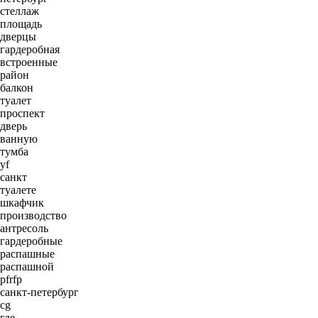
стеллаж
площадь
дверцы
гардеробная
встроенные
район
балкон
туалет
проспект
дверь
ванную
тумба
yf
санкт
туалете
шкафчик
производство
антресоль
гардеробные
распашные
распашной
pfrfp
санкт-петербург
cg
где