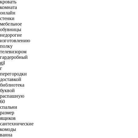
кровать
комната
онлайн
стенки
мебельное
обувницы
недорогие
изготовлению
полку
телевизором
гардеробный
gjl
г
перегородки
доставкой
библиотека
буквой
распашную
60
спальни
размер
ящиков
сантехнические
комоды
ванна