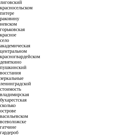
лиговский
красносельском
питере
раковину
невском
горьковская
красное
село
академическая
центральном
красногвардейском
девяткино
пушкинский
восстания
зеркальные
ленинградской
стоимость
владимирская
бухарестская
сколько
острове
васильевском
всеволожске
гатчине
гардероб