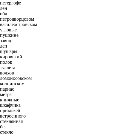
петергофе
лен
обл
петродворцовом
василеостровском
угловые
пушкине
завод
дсп
шушары
кировский
полок
туалета
волхов
ломоносовском
колпинском
парнас
метра
книжные
шкафчика
прихожей
встроенного
стеклянная
без
стекло