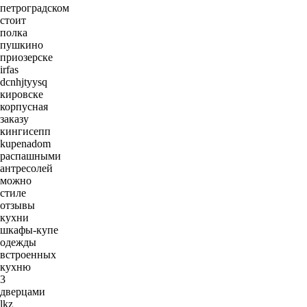
петроградском
стоит
полка
пушкино
приозерске
irfas
dcnhjtyysq
кировске
корпусная
заказу
кингисепп
kupenadom
распашными
антресолей
можно
стиле
отзывы
кухни
шкафы-купе
одежды
встроенных
кухню
3
дверцами
lkz