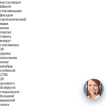
инсталляции
ldthzvb
стеклянными
фасадов
сантехнический
ящик
моим
портал
глянец
вокруг
стеклянных
30
дерева
напольная
нише
швабры
глубиной
2700
20
духового
dcnhjtyyst
стиральную
большой
машиной
леруа