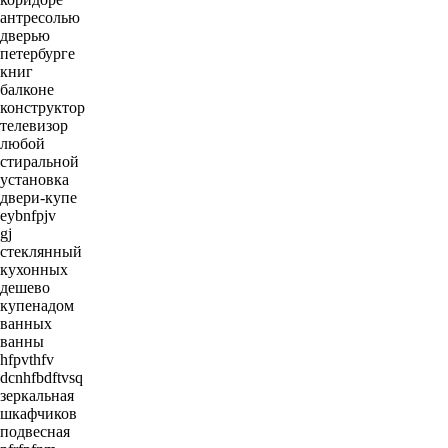
антресолью
дверью
петербурге
книг
балконе
конструктор
телевизор
любой
стиральной
установка
двери-купе
eybnfpjv
gj
стеклянный
кухонных
дешево
купенадом
ванных
ванны
hfpvthfv
dcnhfbdftvsq
зеркальная
шкафчиков
подвесная