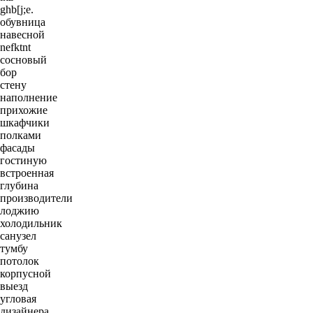
ghb[j;e.
обувница
навесной
nefktnt
сосновый
бор
стену
наполнение
прихожие
шкафчики
полками
фасады
гостиную
встроенная
глубина
производители
лоджию
холодильник
санузел
тумбу
потолок
корпусной
выезд
угловая
дизайнера