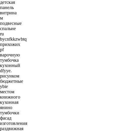
детская
панель
витрина
м
подвесные
спальне
ru
bycnfkkzwbtq
прихожих
pf
варочную
тумбочка
кухонный
dfyye.
рисунком
бюджетные
ybie
местом
книжного
кухонная
янино
тумбочки
фасад
изготовления
раздвижная