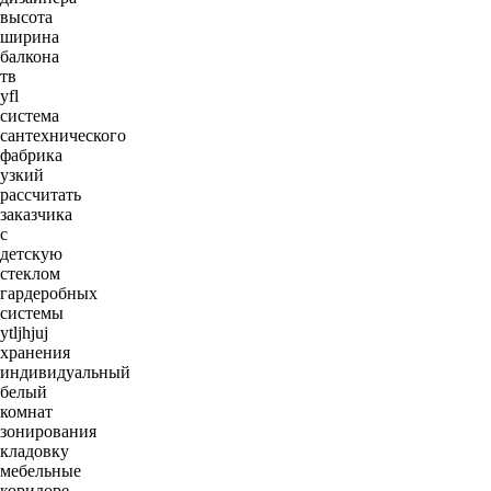
высота
ширина
балкона
тв
yfl
система
сантехнического
фабрика
узкий
рассчитать
заказчика
c
детскую
стеклом
гардеробных
системы
ytljhjuj
хранения
индивидуальный
белый
комнат
зонирования
кладовку
мебельные
коридоре