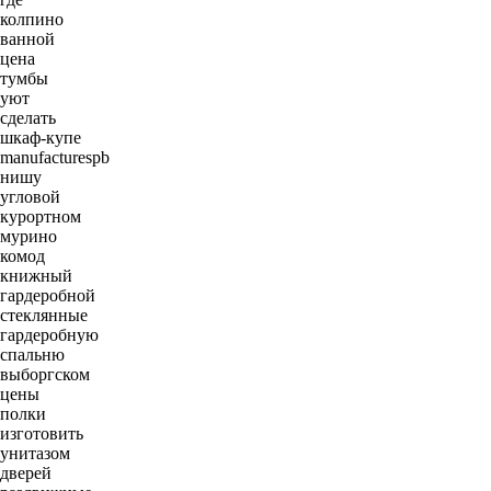
колпино
ванной
цена
тумбы
уют
сделать
шкаф-купе
manufacturespb
нишу
угловой
курортном
мурино
комод
книжный
гардеробной
стеклянные
гардеробную
спальню
выборгском
цены
полки
изготовить
унитазом
дверей