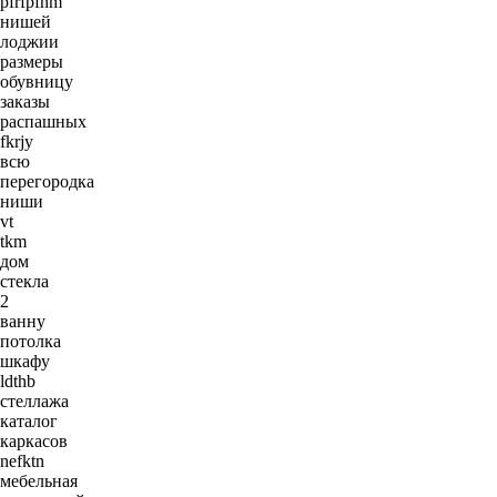
pfrfpfnm
нишей
лоджии
размеры
обувницу
заказы
распашных
fkrjy
всю
перегородка
ниши
vt
tkm
дом
стекла
2
ванну
потолка
шкафу
ldthb
стеллажа
каталог
каркасов
nefktn
мебельная