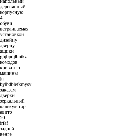
напольный
деревянный
корпусную
4
обуви
встраиваемая
установкой
дизайну
дверцу
ящики
ghjbpdjlbntkz
комодов
кроватью
машины
jn
bylbdblefkmysv
заказам
дверки
зеркальный
калькулятор
авито
50
irfaf
задней
венге