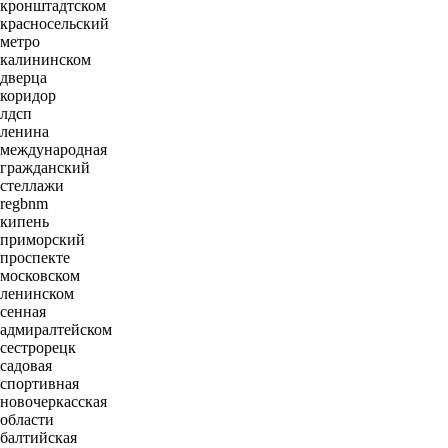
кронштадтском
красносельский
метро
калининском
дверца
коридор
лдсп
ленина
международная
гражданский
стеллажи
regbnm
кипень
приморский
проспекте
московском
ленинском
сенная
адмиралтейском
сестрорецк
садовая
спортивная
новочеркасская
области
балтийская