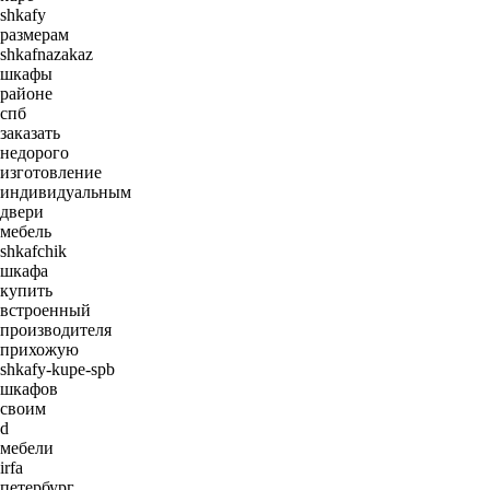
shkafy
размерам
shkafnazakaz
шкафы
районе
спб
заказать
недорого
изготовление
индивидуальным
двери
мебель
shkafchik
шкафа
купить
встроенный
производителя
прихожую
shkafy-kupe-spb
шкафов
своим
d
мебели
irfa
петербург