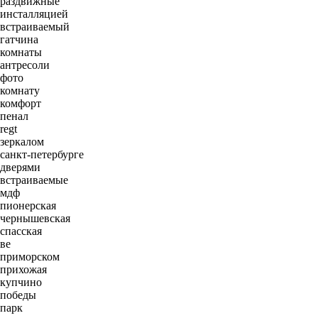
раздвижные
инсталляцией
встраиваемый
гатчина
комнаты
антресоли
фото
комнату
комфорт
пенал
regt
зеркалом
санкт-петербурге
дверями
встраиваемые
мдф
пионерская
чернышевская
спасская
ве
приморском
прихожая
купчино
победы
парк