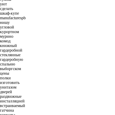
уют
сделать
шкаф-купе
manufacturespb
нишу
угловой
курортном
мурино
комод
книжный
гардеробной
стеклянные
гардеробную
спальню
выборгском
цены
полки
изготовить
унитазом
дверей
раздвижные
инсталляцией
встраиваемый
гатчина
комнаты