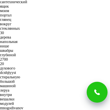
сантехнический
ящик
моим
портал
глянец
вокруг
стеклянных
30
дерева
напольная
нише
швабры
глубиной
2700
20
духового
dcnhjtyyst
стиральную
большой
машиной
леруа
внутри
вешалки
модулей
mnogodivanov