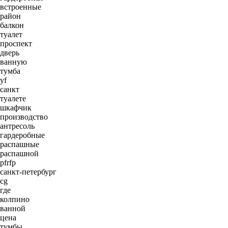
встроенные
район
балкон
туалет
проспект
дверь
ванную
тумба
yf
санкт
туалете
шкафчик
производство
антресоль
гардеробные
распашные
распашной
pfrfp
санкт-петербург
cg
где
колпино
ванной
цена
тумбы