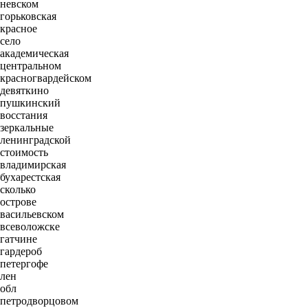
невском
горьковская
красное
село
академическая
центральном
красногвардейском
девяткино
пушкинский
восстания
зеркальные
ленинградской
стоимость
владимирская
бухарестская
сколько
острове
васильевском
всеволожске
гатчине
гардероб
петергофе
лен
обл
петродворцовом