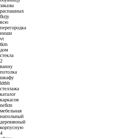
заказы
распашных
fkrjy
всю
перегородка
ниши
vt
tkm
дом
стекла
2
ванну
потолка
шкафу
ldthb
стеллажа
каталог
каркасов
nefktn
мебельная
напольный
деревянный
корпусную
4