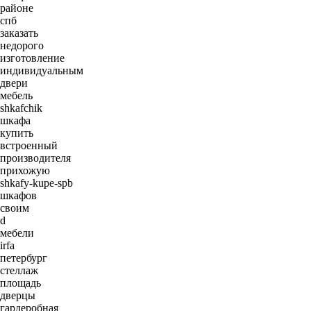
районе
спб
заказать
недорого
изготовление
индивидуальным
двери
мебель
shkafchik
шкафа
купить
встроенный
производителя
прихожую
shkafy-kupe-spb
шкафов
своим
d
мебели
irfa
петербург
стеллаж
площадь
дверцы
гардеробная