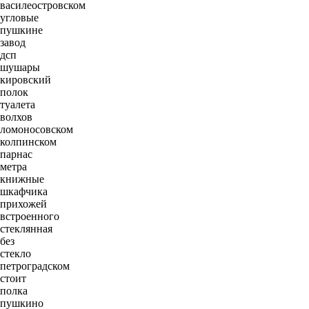
василеостровском
угловые
пушкине
завод
дсп
шушары
кировский
полок
туалета
волхов
ломоносовском
колпинском
парнас
метра
книжные
шкафчика
прихожей
встроенного
стеклянная
без
стекло
петроградском
стоит
полка
пушкино