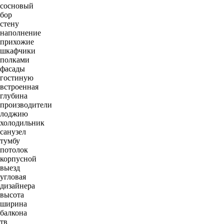
сосновый
бор
стену
наполнение
прихожие
шкафчики
полками
фасады
гостиную
встроенная
глубина
производители
лоджию
холодильник
санузел
тумбу
потолок
корпусной
выезд
угловая
дизайнера
высота
ширина
балкона
тв