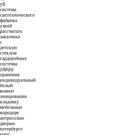
yfl
система
сантехнического
фабрика
узкий
рассчитать
заказчика
c
детскую
стеклом
гардеробных
системы
ytljhjuj
хранения
индивидуальный
белый
комнат
зонирования
кладовку
мебельные
коридоре
антресолью
дверью
петербурге
книг