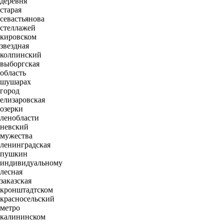
деревня
старая
севастьянова
стеллажей
кировском
звездная
колпинский
выборгская
область
шушарах
город
елизаровская
озерки
ленобласти
невский
мужества
ленинградская
пушкин
индивидуальному
лесная
заказская
кронштадтском
красносельский
метро
калининском