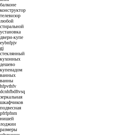
балконе
конструктор
телевизор
любой
стиральной
установка
двери-купе
eybnfpjv
gj
стеклянный
кухонных
дешево
купенадом
ванных
ванны
hfpvthfv
dcnhfbdftvsq
зеркальная
шкафчиков
подвесная
pfrfpfnm
нишей
лоджии
размеры
обувницу