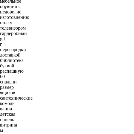
мебельное
обувницы
недорогие
изготовлению
полку
телевизором
гардеробный
gjl
г
перегородки
доставкой
библиотека
буквой
распашную
60
спальни
размер
ящиков
сантехнические
комоды
ванна
детская
панель
витрина
м