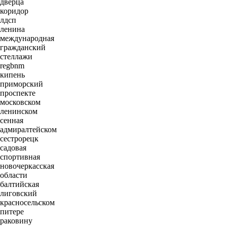
дверца
коридор
лдсп
ленина
международная
гражданский
стеллажи
regbnm
кипень
приморский
проспекте
московском
ленинском
сенная
адмиралтейском
сестрорецк
садовая
спортивная
новочеркасская
области
балтийская
лиговский
красносельском
питере
раковину