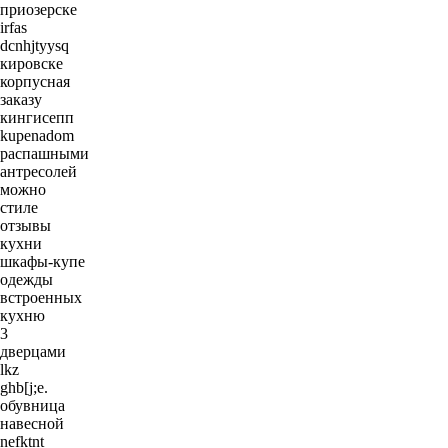
приозерске
irfas
dcnhjtyysq
кировске
корпусная
заказу
кингисепп
kupenadom
распашными
антресолей
можно
стиле
отзывы
кухни
шкафы-купе
одежды
встроенных
кухню
3
дверцами
lkz
ghb[j;e.
обувница
навесной
nefktnt