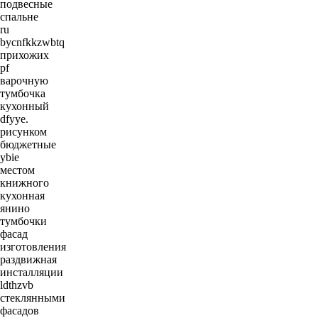
подвесные
спальне
ru
bycnfkkzwbtq
прихожих
pf
варочную
тумбочка
кухонный
dfyye.
рисунком
бюджетные
ybie
местом
книжного
кухонная
янино
тумбочки
фасад
изготовления
раздвижная
инсталляции
ldthzvb
стеклянными
фасадов