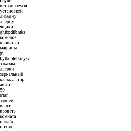
обуви
встраиваемая
установкой
дизайну
дверцу
ящики
ghjbpdjlbntkz
комодов
кроватью
машины
jn
bylbdblefkmysv
заказам
дверки
зеркальный
калькулятор
авито
50
irfaf
задней
венге
кровать
комната
онлайн
стенки