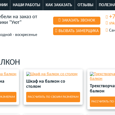
НИИ
НАШИ РАБОТЫ
КАК ЗАКАЗАТЬ
ОТЗЫВЫ
ПОЛЕЗН
+7
бели на заказ от
ЗАКАЗАТЬ ЗВОНОК
ики "Уют"
shk
Сан
ВЫЗВАТЬ ЗАМЕРЩИКА
ходной - воскресенье
АЛКОН
на
Шкаф на балкон со
Трехстворч
столом
балкон
 РАЗМЕРАМ
РАССЧИТАТЬ ПО СВОИМ РАЗМЕРАМ
РАССЧИТАТЬ ПО