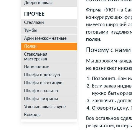
Двери в шкаф
Фирма «УЮТ» в Санк
ПРОЧЕЕ
конкурирующих фи
Стеллажи
имеется широкий ас
Тумбы
готовыми изделия
Арки межкомнатные
полки.
Полки
Почему с нами
Стекольная
мастерская
Мы дорожим каждым
Наполнение
не возникнет никак
Шкафы в детскую
Позвонить нам ил
Шкафы в гостиную
Если заказ индив
Шкаф в спальню
нужно быть орие
Шкафы-витрины
Заключить догов
Угловые шкафы купе
Оговорить цену. 
Комоды
Все остальное сде
результатом, интерь