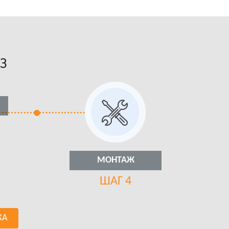
З
МОНТАЖ
ШАГ 4
КА