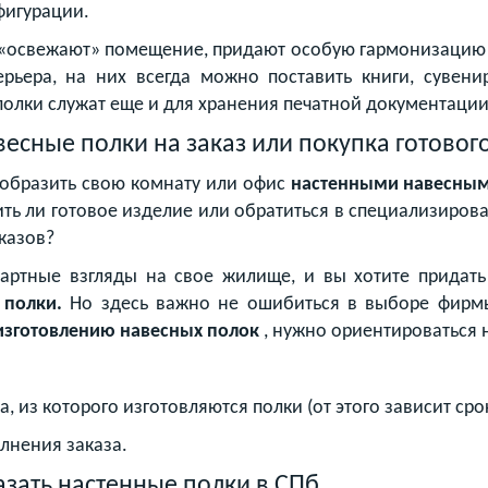
фигурации.
а «освежают» помещение, придают особую гармонизацию
рьера, на них всегда можно поставить книги, сувени
олки служат еще и для хранения печатной документации
весные полки на заказ или покупка готовог
еобразить свою комнату или офис
настенными навесным
пить ли готовое изделие или обратиться в специализир
казов?
дартные взгляды на свое жилище, и вы хотите придать
 полки.
Но здесь важно не ошибиться в выборе фирмы
изготовлению навесных полок
, нужно ориентироваться 
а, из которого изготовляются полки (от этого зависит ср
олнения заказа.
азать настенные полки в СПб