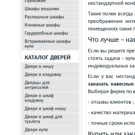
Прихожие
нестандартной кон
Шкафы вешалки
Такие полки всегд
Распашные шкафы
преображения инте
Книжные шкафы
помещениях такие п
Гардеробные шкафы
Что лучше – на
Встраиваемые шкафы
купе
Если вы решите пр
КАТАЛОГ ДВЕРЕЙ
стоять задача – ку
индивидуальных за
Двери в нишу
Двери в кладовку
Если у вас нестан
Дверцы для
заказать навесные
антресолей
Выбирая фирму по
Двери в шкаф
кладовку
- отзывы клиентов ;
Двери в шкаф нишу
- качество материал
Двери в шкаф для
туалета
- точные сроки исп
Двери купе
Купить или зак