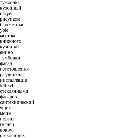
тумбочка
кухонный
dfyye.
рисунком
бюджетные
ybie
местом
книжного
кухонная
янино
тумбочки
фасад
изготовления
раздвижная
инсталляции
ldthzvb
стеклянными
фасадов
сантехнический
ящик
моим
портал
глянец
вокруг
стеклянных