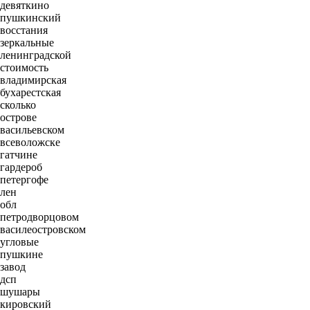
девяткино
пушкинский
восстания
зеркальные
ленинградской
стоимость
владимирская
бухарестская
сколько
острове
васильевском
всеволожске
гатчине
гардероб
петергофе
лен
обл
петродворцовом
василеостровском
угловые
пушкине
завод
дсп
шушары
кировский