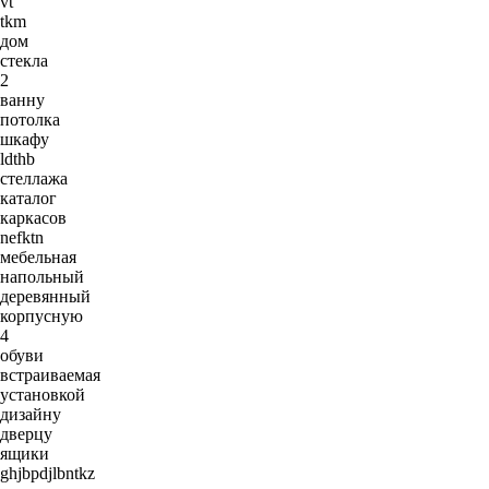
vt
tkm
дом
стекла
2
ванну
потолка
шкафу
ldthb
стеллажа
каталог
каркасов
nefktn
мебельная
напольный
деревянный
корпусную
4
обуви
встраиваемая
установкой
дизайну
дверцу
ящики
ghjbpdjlbntkz