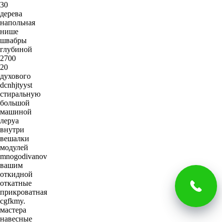
30
дерева
напольная
нише
швабры
глубиной
2700
20
духового
dcnhjtyyst
стиральную
большой
машиной
леруа
внутри
вешалки
модулей
mnogodivanov
вашим
откидной
откатные
прикроватная
cgfkmy.
мастера
навесные