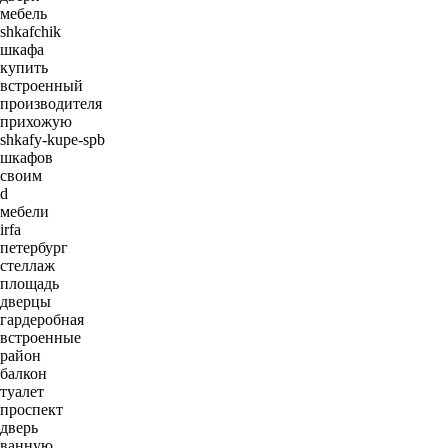
мебель
shkafchik
шкафа
купить
встроенный
производителя
прихожую
shkafy-kupe-spb
шкафов
своим
d
мебели
irfa
петербург
стеллаж
площадь
дверцы
гардеробная
встроенные
район
балкон
туалет
проспект
дверь
ванную