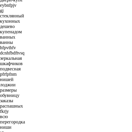
eybnfpjv
gj
стеклянный
кухонных
дешево
купенадом
ванных
ванны
hfpvthfv
dcnhfbdftvsq
зеркальная
шкафчиков
подвесная
pfrfpfnm
нишей
лоджии
размеры
обувницу
заказы
распашных
fkrjy
всю
перегородка
ниши