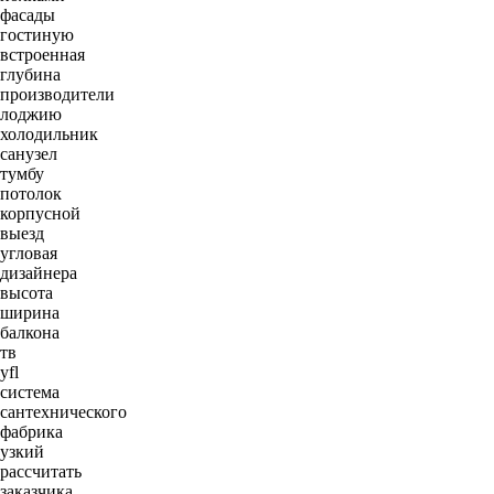
фасады
гостиную
встроенная
глубина
производители
лоджию
холодильник
санузел
тумбу
потолок
корпусной
выезд
угловая
дизайнера
высота
ширина
балкона
тв
yfl
система
сантехнического
фабрика
узкий
рассчитать
заказчика