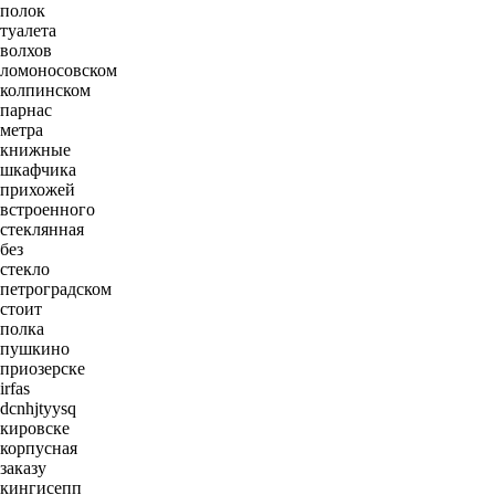
полок
туалета
волхов
ломоносовском
колпинском
парнас
метра
книжные
шкафчика
прихожей
встроенного
стеклянная
без
стекло
петроградском
стоит
полка
пушкино
приозерске
irfas
dcnhjtyysq
кировске
корпусная
заказу
кингисепп