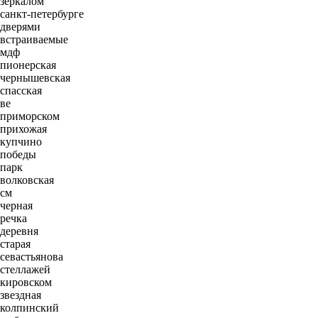
зеркалом
санкт-петербурге
дверями
встраиваемые
мдф
пионерская
чернышевская
спасская
ве
приморском
прихожая
купчино
победы
парк
волковская
см
черная
речка
деревня
старая
севастьянова
стеллажей
кировском
звездная
колпинский