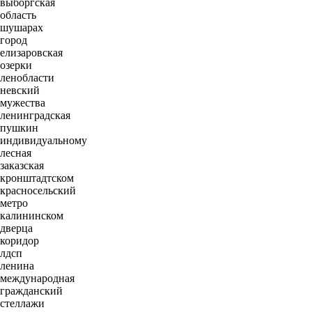
выборгская
область
шушарах
город
елизаровская
озерки
ленобласти
невский
мужества
ленинградская
пушкин
индивидуальному
лесная
заказская
кронштадтском
красносельский
метро
калининском
дверца
коридор
лдсп
ленина
международная
гражданский
стеллажи