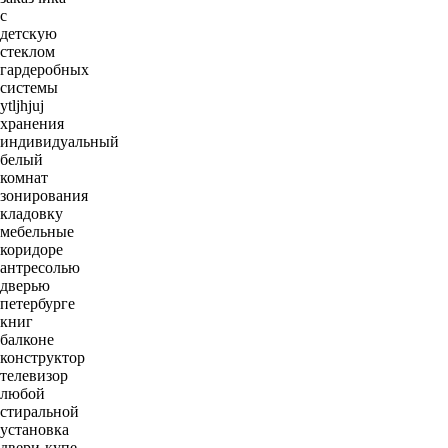
c
детскую
стеклом
гардеробных
системы
ytljhjuj
хранения
индивидуальный
белый
комнат
зонирования
кладовку
мебельные
коридоре
антресолью
дверью
петербурге
книг
балконе
конструктор
телевизор
любой
стиральной
установка
двери-купе