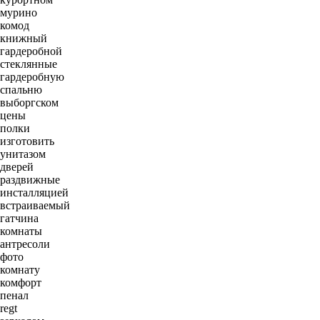
мурино
комод
книжный
гардеробной
стеклянные
гардеробную
спальню
выборгском
цены
полки
изготовить
унитазом
дверей
раздвижные
инсталляцией
встраиваемый
гатчина
комнаты
антресоли
фото
комнату
комфорт
пенал
regt