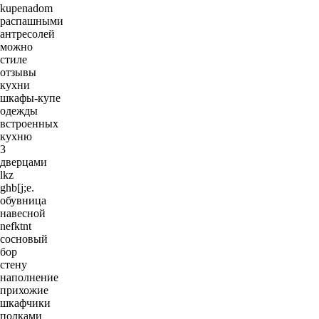
kupenadom
распашными
антресолей
можно
стиле
отзывы
кухни
шкафы-купе
одежды
встроенных
кухню
3
дверцами
lkz
ghb[j;e.
обувница
навесной
nefktnt
сосновый
бор
стену
наполнение
прихожие
шкафчики
полками