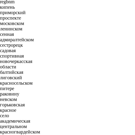
regbnm
кипень
приморский
проспекте
московском
ленинском
сенная
адмиралтейском
сестрорецк
садовая
спортивная
новочеркасская
области
балтийская
лиговский
красносельском
питере
раковину
невском
горьковская
красное
село
академическая
центральном
красногвардейском