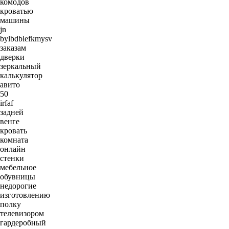
комодов
кроватью
машины
jn
bylbdblefkmysv
заказам
дверки
зеркальный
калькулятор
авито
50
irfaf
задней
венге
кровать
комната
онлайн
стенки
мебельное
обувницы
недорогие
изготовлению
полку
телевизором
гардеробный