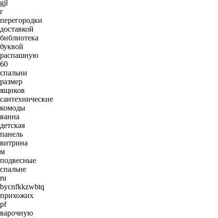
gjl
г
перегородки
доставкой
библиотека
буквой
распашную
60
спальни
размер
ящиков
сантехнические
комоды
ванна
детская
панель
витрина
м
подвесные
спальне
ru
bycnfkkzwbtq
прихожих
pf
варочную